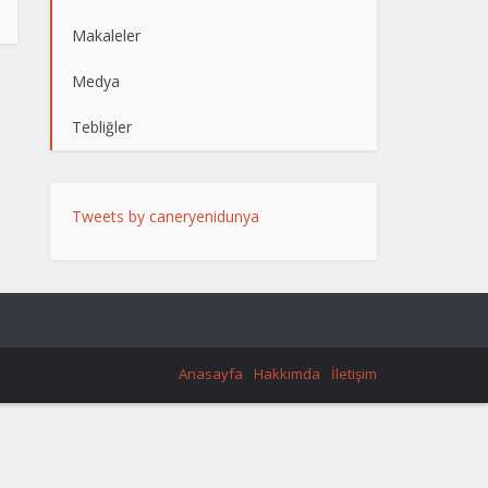
Makaleler
Medya
Tebliğler
Tweets by caneryenidunya
Anasayfa
Hakkımda
İletişim