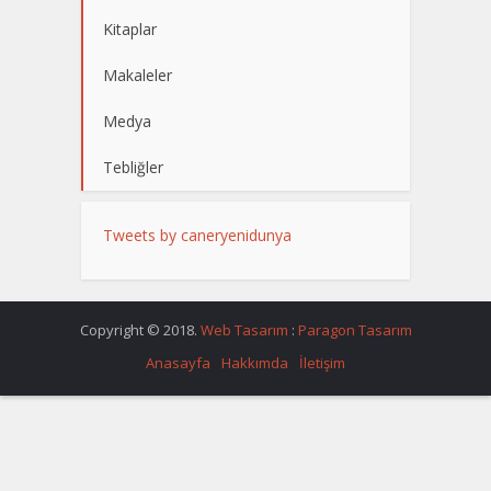
Kitaplar
Makaleler
Medya
Tebliğler
Tweets by caneryenidunya
Copyright © 2018.
Web Tasarım
:
Paragon Tasarım
Anasayfa
Hakkımda
İletişim