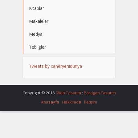
Kitaplar
Makaleler
Medya
Tebliğler
Tweets by caneryenidunya
Copyright © 2018.
Web Tasarım
:
Paragon Tasarım
Anasayfa
Hakkımda
İletişim