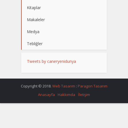
Kitaplar
Makaleler
Medya
Tebliğler
Tweets by caneryenidunya
Copyright © 2018.
Web Tasarım
:
Paragon Tasarım
Anasayfa
Hakkımda
İletişim