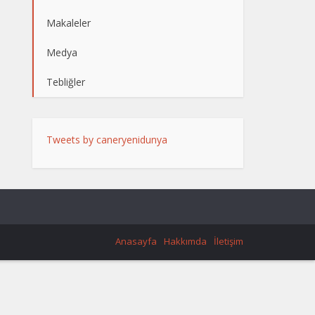
Makaleler
Medya
Tebliğler
Tweets by caneryenidunya
Anasayfa
Hakkımda
İletişim