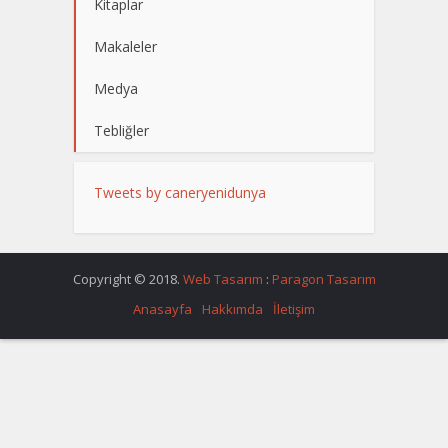
Kitaplar
Makaleler
Medya
Tebliğler
Tweets by caneryenidunya
Copyright © 2018.
Web Tasarım
:
Paragon Tasarım
Anasayfa
Hakkımda
İletişim