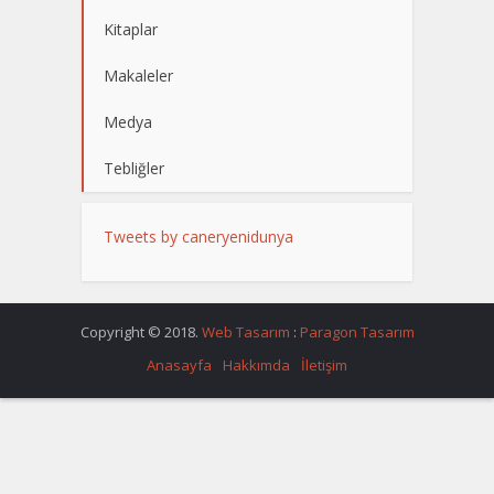
Kitaplar
Makaleler
Medya
Tebliğler
Tweets by caneryenidunya
Copyright © 2018.
Web Tasarım
:
Paragon Tasarım
Anasayfa
Hakkımda
İletişim