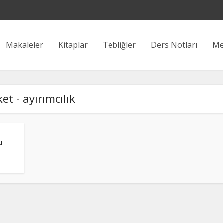
Makaleler
Kitaplar
Tebliğler
Ders Notları
Me
ket - ayırımcılık
u