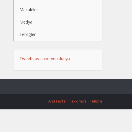
Makaleler
Medya
Tebliğler
Tweets by caneryenidunya
Anasayfa
Hakkımda
İletişim